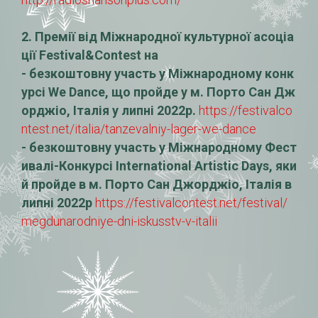
2. Премії від Міжнародної культурної асоціа
ції Festival&Contest на
- безкоштовну участь у Міжнародному конк
урсі We Dance, що пройде у м. Порто Сан Дж
орджіо, Італія у липні 2022р.
https://festivalco
ntest.net/italia/tanzevalniy-lager-we-dance
- безкоштовну участь у Міжнародному Фест
ивалі-Конкурсі International Artistic Days, яки
й пройде в м. Порто Сан Джорджіо, Італія в
липні 2022р
https://festivalcontest.net/festival/
megdunarodniye-dni-iskusstv-v-italii