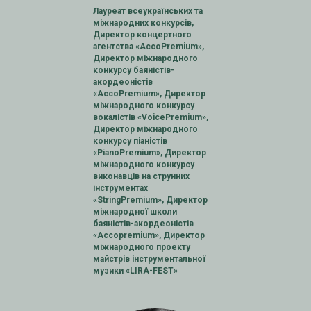
Лауреат всеукраїнських та
міжнародних конкурсів,
Директор концертного
агентства «AccoPremium»,
Директор міжнародного
конкурсу баяністів-
акордеоністів
«AccoPremium», Директор
міжнародного конкурсу
вокалістів «VoicePremium»,
Директор міжнародного
конкурсу піаністів
«PianoPremium», Директор
міжнародного конкурсу
виконавців на струнних
інструментах
«StringPremium», Директор
міжнародної школи
баяністів-акордеоністів
«Accopremium», Директор
міжнародного проекту
майстрів інструментальної
музики «LIRA-FESТ»