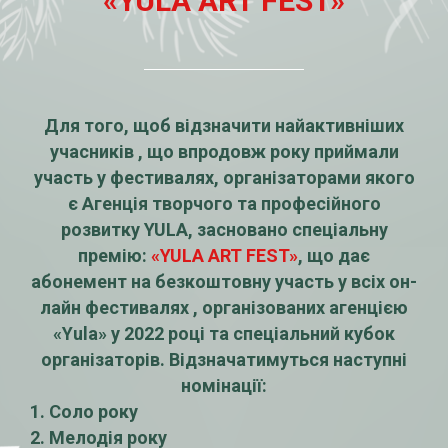
«YULA ART FEST»
Для того, щоб відзначити найактивніших
учасників , що впродовж року приймали
участь у фестивалях, організаторами якого
є Агенція творчого та професійного
розвитку YULA, засновано спеціальну
премію:
«YULA ART FEST»
, що дає
абонемент на безкоштовну участь у всіх он-
лайн фестивалях , організованих агенцією
«Yula» у 2022 році та спеціальний кубок
організаторів. Відзначатимуться наступні
номінації:
1. Соло року
2. Мелодія року