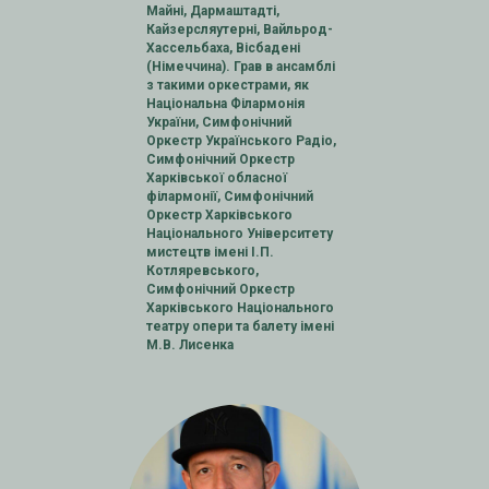
Майні, Дармаштадті,
Кайзерсл
яутерні, Вайльрод-
Хассельбаха, Вісбадені
(Німеччина). Грав в ансамблі
з такими оркестрами, як
Національна Філармонія
України, Симфонічний
Оркестр Українського Радіо,
Симфонічний Оркестр
Харківської обласної
філармонії, Симфонічний
Оркестр Харківського
Національного Університету
мистецтв імені І.П.
Котляревського,
Симфонічний Оркестр
Харківського Національного
театру опери та балету імені
М.В. Лисенка