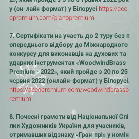
у (он-лайн формат) у Білорусі
https://acc
opremium.com/pianopremium
7. Сертифікати на участь до 2 туру без п
опереднього відбору до Міжнародного
конкурсу для виконавців на духових та
ударних інструментах «WoodwindBrass
Premium - 2022», який пройде з 20 по 25
червня 2022 (онлайн-формат) у Білорусі.
https://accopremium.com/woodwindbrassp
remium
8. Почесні грамоти від Національної Спі
лки Художників України для учасників,
отримавших відзнаку «Гран-прі» у номін