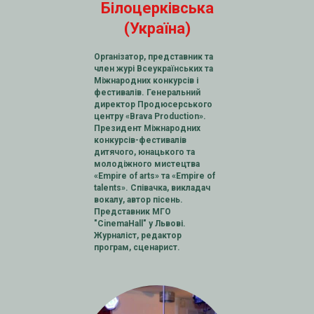
Білоцерківська
(Україна)
Організатор, представник та
член журі Всеукраїнських та
Міжнародних конкурсів і
фестивалів. Генеральний
директор Продюсерського
центру «Brava Production».
Президент Міжнародних
конкурсів-фестивалів
дитячого, юнацького та
молодіжного мистецтва
«Empire of arts» та «Empire of
talents». Співачка, викладач
вокалу, автор пісень.
Представник МГО
"CinemaHall" у Львові.
Журналіст, редактор
програм, сценарист.