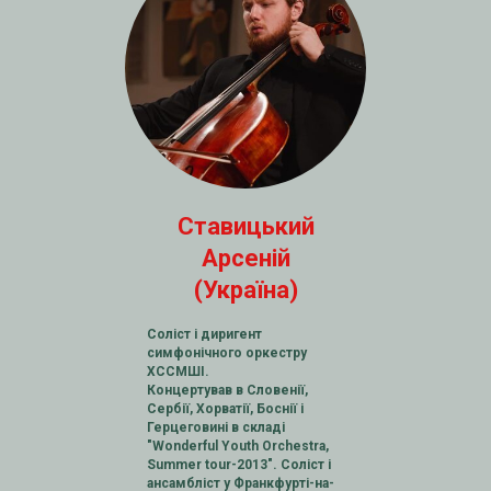
Ставицький
Арсеній
(Україна)
Соліст і диригент
симфонічного оркестру
ХССМШІ.
Концертував в Словенії,
Сербії, Хорватії, Боснії і
Герцеговині в складі
"Wonderful Youth Orchestra,
Summer tour-2013". Соліст і
ансамбліст у Франкфурті-на-