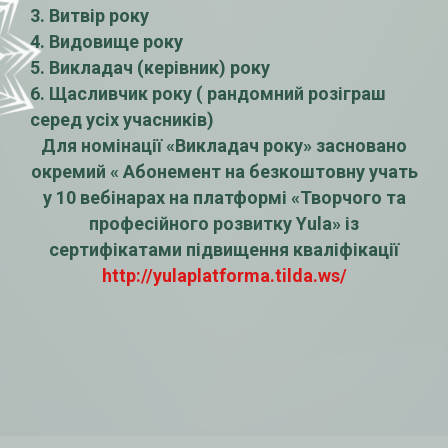
3. Витвір року
4. Видовище року
5. Викладач (керівник) року
6. Щасливчик року ( рандомний розіграш
серед усіх учасників)
Для номінації «Викладач року» засновано
окремий « Абонемент на безкоштовну учать
у 10 вебінарах на платформі «Творчого та
професійного розвитку Yula» із
сертифікатами підвищення кваліфікації
http://yulaplatforma.til
da.ws/