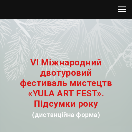
VI Міжнародний
двотуровий
фестиваль мистецтв
«YULA ART F EST».
Підсумки року
(дистанційна форма)