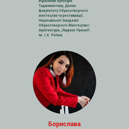
Відмінник культури
Таджикистану, Декан
факультету Образотворчого
мистецтва та реставрації,
Національної Академії
Образотворчого Мистецтва і
Архітектури, ,Лауреат ПреміїЇ
ім. І.Є. Рєпіна
Борислава