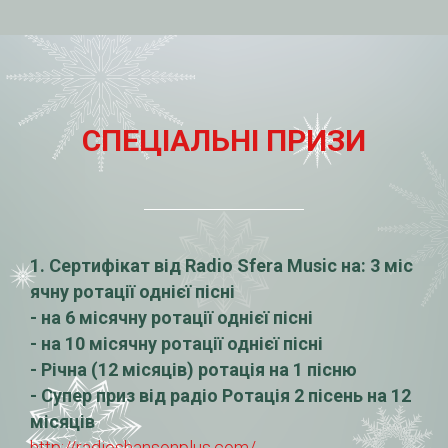
СПЕЦ
ІАЛЬНІ ПРИЗИ
1. Сертифікат від Radio Sfera Music на: 3 міс
ячну ротації однієї пісні
- на 6 місячну ротації однієї пісні
- на 10 місячну ротації однієї пісні
- Річна (12 місяців) ротація на 1 пісню
- Супер приз від радіо Ротація 2 пісень на 12
місяців
http://radioshansonplus.com/